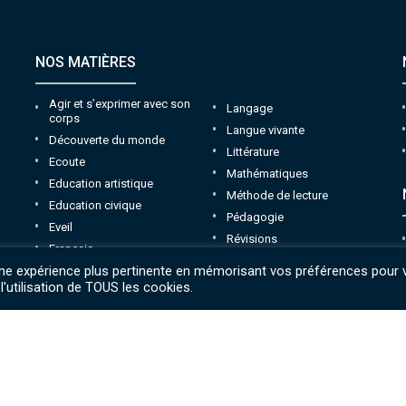
NOS MATIÈRES
Agir et s’exprimer avec son
Langage
corps
Langue vivante
Découverte du monde
Littérature
Ecoute
Mathématiques
Education artistique
Méthode de lecture
Education civique
Pédagogie
Eveil
Révisions
Français
Revues
 une expérience plus pertinente en mémorisant vos préférences pour 
Graphisme
Sciences et technologie
l'utilisation de TOUS les cookies.
Histoire-géographie
Mentions légales
CGV
Politique de confidentialité