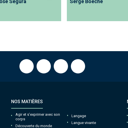
osé Segura
Serge Boëche
NOS MATIÈRES
Agir et s’exprimer avec son
Langage
corps
Langue vivante
Découverte du monde