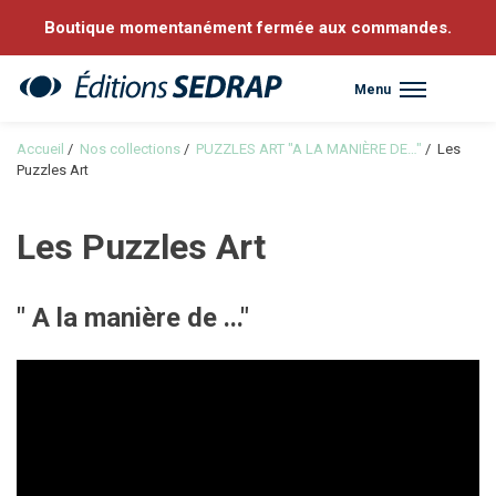
Boutique momentanément fermée aux commandes.
Menu
Sedrap
Accueil
/
Nos collections
/
PUZZLES ART "A LA MANIÈRE DE…"
/
Les
Puzzles Art
Les Puzzles Art
" A la manière de ..."