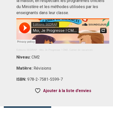
la maison, en respectant les programmes officiels
du Ministère et les méthodes utilisées par les
enseignants dans leur classe.
Editions SEDRAP
·
Moi, Je Progresse ! CM2, Cahier de vacances
Niveau:
CM2
Matière:
Révisions
ISBN:
978-2-7581-5599-7
Ajouter à la liste d’envies