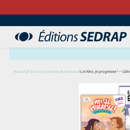
Sedrap
Accueil
/
Tous nos produits
/
produits
/ Lot Moi, je progresse ! – Ca