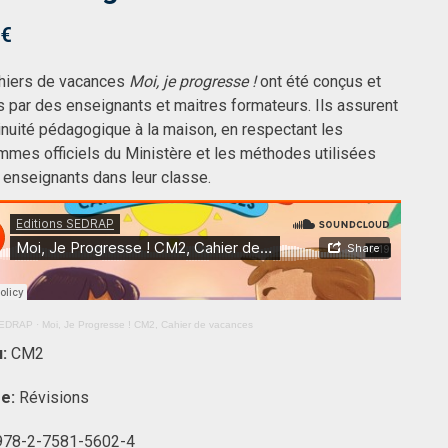
€
hiers de vacances
Moi, je progresse !
ont été conçus et
s par des enseignants et maitres formateurs. Ils assurent
inuité pédagogique à la maison, en respectant les
mmes officiels du Ministère et les méthodes utilisées
s enseignants dans leur classe.
 SEDRAP
·
Moi, Je Progresse ! CM2, Cahier de vacances
u:
CM2
re:
Révisions
978-2-7581-5602-4