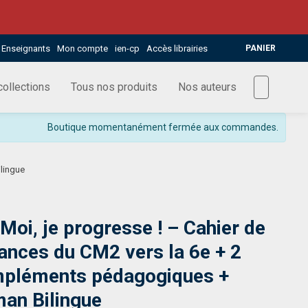
Enseignants
Mon compte
ien-cp
Accès librairies
PANIER
ollections
Tous nos produits
Nos auteurs
Boutique momentanément fermée aux commandes.
lingue
 Moi, je progresse ! – Cahier de
ances du CM2 vers la 6e + 2
pléments pédagogiques +
an Bilingue