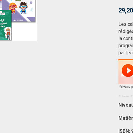
29,20
Les ca
rédigé
la cont
progra
par le
Editions
Nivea
Matiè
ISBN: