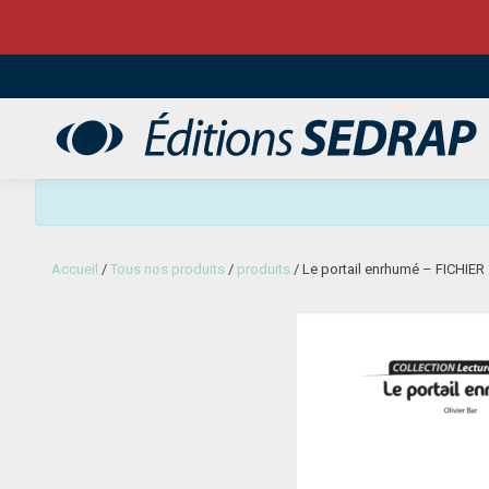
Sedrap
Accueil
/
Tous nos produits
/
produits
/ Le portail enrhumé – FICHIER