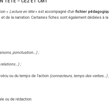
EN TÊTE – CE2 ET CM1
tion «
Lecture en tête
» est accompagné d’un
fichier pédagogiq
t de la narration. Certaines fiches sont également dédiées à la p
aisons, ponctuation…) ;
relations…) ;
 vécu ou du temps de l’action
(connecteurs, temps des verbes…) 
ale ou de rédaction.