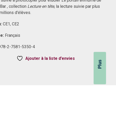
 suivie à photocopier pour étudier
Le portail enrhumé
de
 Bar , collection
Lecture en tête
, la lecture suivie par plus
millions d’élèves.
u:
CE1, CE2
re:
Français
978-2-7581-5350-4
Ajouter à la liste d’envies
Plus