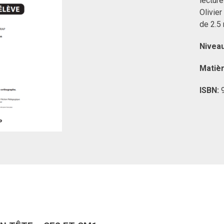
lecture
Olivier
de 2.5 
Nivea
Matiè
ISBN: