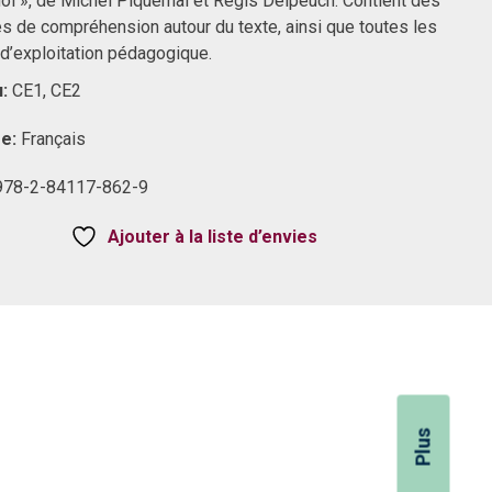
oi », de Michel Piquemal et Régis Delpeuch. Contient des
és de compréhension autour du texte, ainsi que toutes les
 d’exploitation pédagogique.
u:
CE1, CE2
re:
Français
978-2-84117-862-9
Ajouter à la liste d’envies
Plus