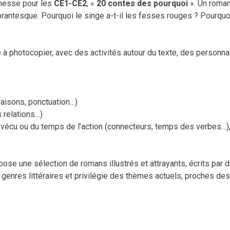
nesse pour les
CE1-CE2
, «
20 contes des pourquoi
». Un roman
antesque. Pourquoi le singe a-t-il les fesses rouges ? Pourquoi
e à photocopier, avec des activités autour du texte, des personna
raisons, ponctuation…)
 relations…)
à vécu ou du temps de l’action (connecteurs, temps des verbes…)
pose une sélection de romans illustrés et attrayants, écrits par
de genres littéraires et privilégie des thèmes actuels, proches 